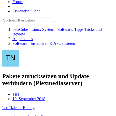
Forum
Erweiterte Suche
betaCube - Linux System - Software, Tipps Tricks und
Review
Allgemeines
Software - Installieren & Aktualisieren
Pakete zurücksetzen und Update
verhindern (Plexmediaserver)
TnT
19. September 2018
1. offizieller Beitrag